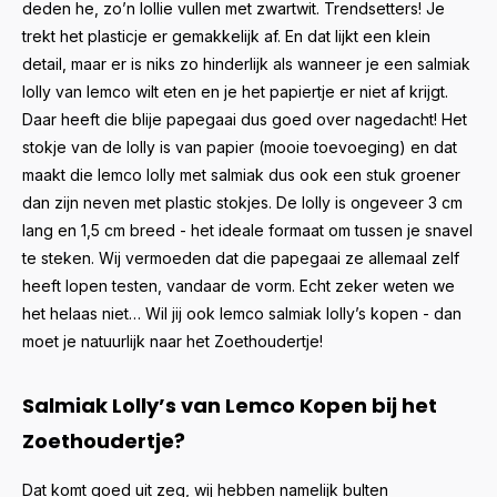
deden he, zo’n lollie vullen met zwartwit. Trendsetters! Je
trekt het plasticje er gemakkelijk af. En dat lijkt een klein
detail, maar er is niks zo hinderlijk als wanneer je een salmiak
lolly van lemco wilt eten en je het papiertje er niet af krijgt.
Daar heeft die blije papegaai dus goed over nagedacht! Het
stokje van de lolly is van papier (mooie toevoeging) en dat
maakt die lemco lolly met salmiak dus ook een stuk groener
dan zijn neven met plastic stokjes. De lolly is ongeveer 3 cm
lang en 1,5 cm breed - het ideale formaat om tussen je snavel
te steken. Wij vermoeden dat die papegaai ze allemaal zelf
heeft lopen testen, vandaar de vorm. Echt zeker weten we
het helaas niet… Wil jij ook lemco salmiak lolly’s kopen - dan
moet je natuurlijk naar het Zoethoudertje!
Salmiak Lolly’s van Lemco Kopen bij het
Zoethoudertje?
Dat komt goed uit zeg, wij hebben namelijk bulten