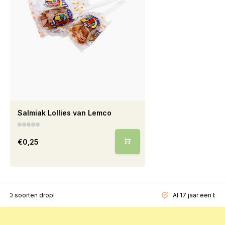
Salmiak Lollies van Lemco
€0,25
200 soorten drop!
Al 17 jaar een beg