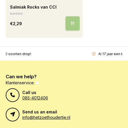
Salmiak Rocks van CCI
€2,29
200 soorten drop!
Al 17 jaar een beg
Can we help?
Klantenservice:
Call us
085-4012406
Send us an email
info@hetzoethoudertje.nl