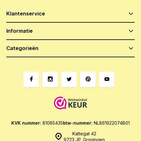
Klantenservice
Informatie
Categorieën
KVK nummer:
81085435
btw-nummer:
NL861922074B01
Kattegat 42
9723 JP, Groningen