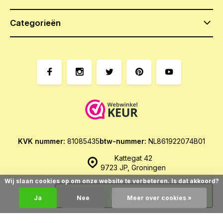
Categorieën
KVK nummer:
81085435
btw-nummer:
NL861922074B01
Kattegat 42
9723 JP, Groningen
Wij slaan cookies op om onze website te verbeteren. Is dat akkoord?
Toevoegen
Ja
Nee
Meer over cookies »
© Het Zoethoudertje
- Theme made by
Webdinge.nl
Sitemap