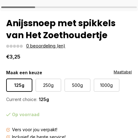
Anijssnoep met spikkels
van Het Zoethoudertje
0 beoordeling (en)
€3,25
Maattabel
Maak een keuze
125g
250g
500g
1000g
Current choice:
125g
Op voorraad
Vers voor jou verpakt!
Inclusief de beste service!