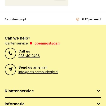
200 soorten drop!
Al 17 jaar een beg
Can we help?
Klantenservice:
openingstijden
Call us
085-4012406
Send us an email
info@hetzoethoudertje.nl
Klantenservice
Informatie