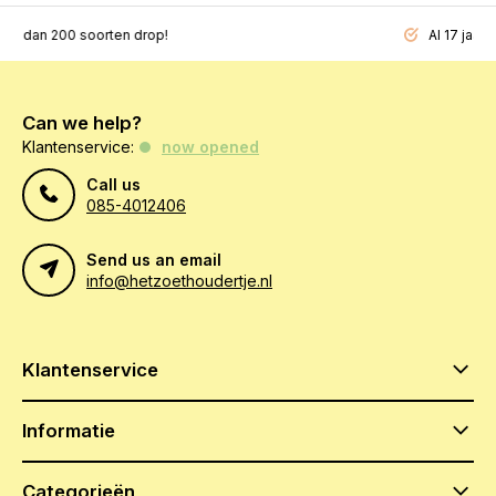
200 soorten drop!
Al 17 jaar een beg
Can we help?
Klantenservice:
now opened
Call us
085-4012406
Send us an email
info@hetzoethoudertje.nl
Klantenservice
Informatie
Categorieën