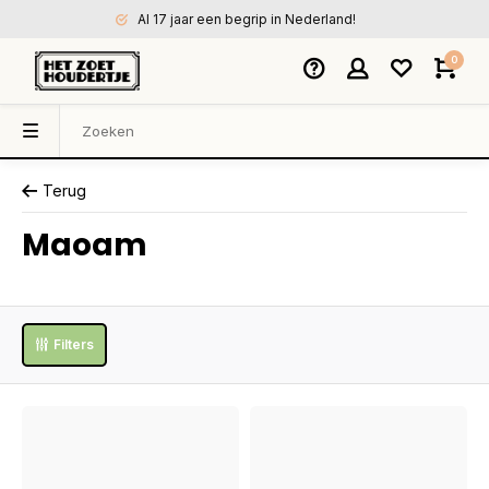
Al 17 jaar een begrip in Nederland!
0
Terug
Maoam
Filters