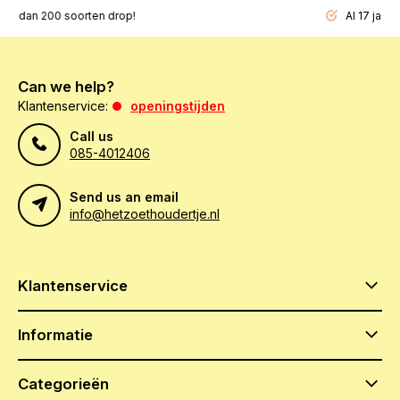
200 soorten drop!
Al 17 jaar een beg
Can we help?
Klantenservice:
openingstijden
Call us
085-4012406
Send us an email
info@hetzoethoudertje.nl
Klantenservice
Informatie
Categorieën