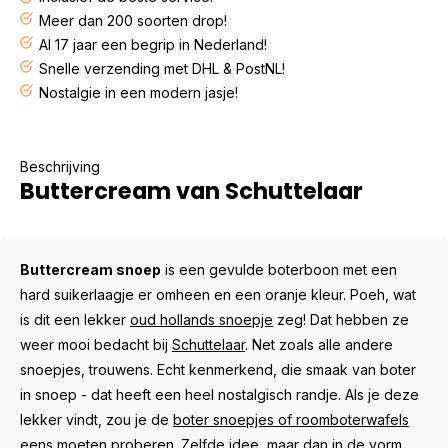
Meer dan 200 soorten drop!
Al 17 jaar een begrip in Nederland!
Snelle verzending met DHL & PostNL!
Nostalgie in een modern jasje!
Beschrijving
Buttercream van Schuttelaar
Buttercream snoep
is een gevulde boterboon met een
hard suikerlaagje er omheen en een oranje kleur. Poeh, wat
is dit een lekker
oud hollands snoepje
zeg! Dat hebben ze
weer mooi bedacht bij
Schuttelaar
. Net zoals alle andere
snoepjes, trouwens. Echt kenmerkend, die smaak van boter
in snoep - dat heeft een heel nostalgisch randje. Als je deze
lekker vindt, zou je de
boter snoepjes of roomboterwafels
eens moeten proberen. Zelfde idee, maar dan in de vorm