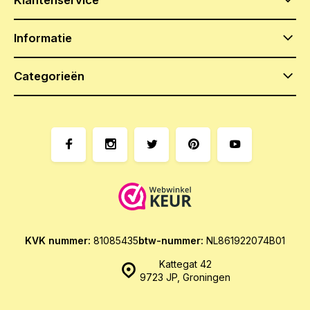
Informatie
Categorieën
KVK nummer:
81085435
btw-nummer:
NL861922074B01
Kattegat 42
9723 JP, Groningen