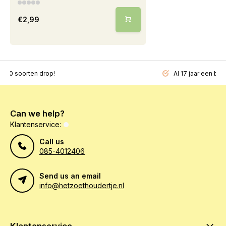
€2,99
200 soorten drop!
Al 17 jaar een beg
Can we help?
Klantenservice:
Call us
085-4012406
Send us an email
info@hetzoethoudertje.nl
Klantenservice