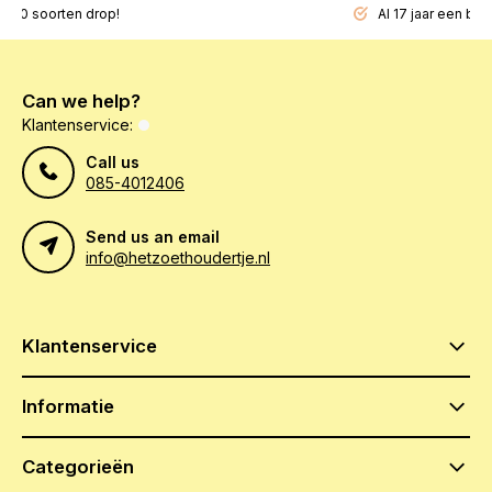
200 soorten drop!
Al 17 jaar een beg
Can we help?
Klantenservice:
Call us
085-4012406
Send us an email
info@hetzoethoudertje.nl
Klantenservice
Informatie
Categorieën