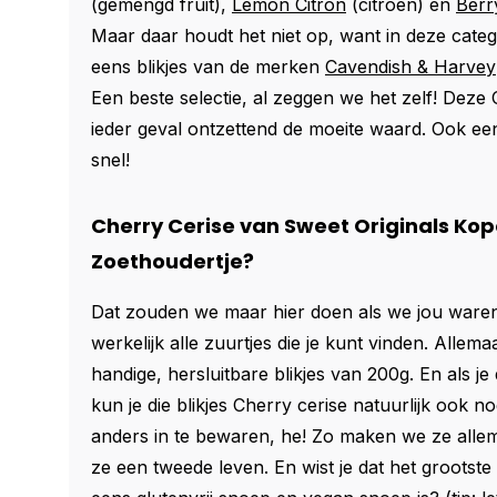
(gemengd fruit),
Lemon Citron
(citroen) en
Berr
Maar daar houdt het niet op, want in deze categ
eens blikjes van de merken
Cavendish & Harvey
Een beste selectie, al zeggen we het zelf! Deze C
ieder geval ontzettend de moeite waard. Ook ee
snel!
Cherry Cerise van Sweet Originals Kope
Zoethoudertje?
Dat zouden we maar hier doen als we jou waren
werkelijk alle zuurtjes die je kunt vinden. Allema
handige, hersluitbare blikjes van 200g. En als j
kun je die blikjes Cherry cerise natuurlijk ook n
anders in te bewaren, he! Zo maken we ze allema
ze een tweede leven. En wist je dat het grootste