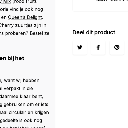
y Mix
(rood fruit).
orie vind je ook nog
en
Queen’s Delight
.
herry zuurtjes zijn in
Deel dit product
ns proberen? Bestel ze
n bij het
, want wij hebben
al verpakt in die
e daarmee klaar bent,
og gebruiken om er iets
al circulair en krijgen
 gedeelte is ook nog