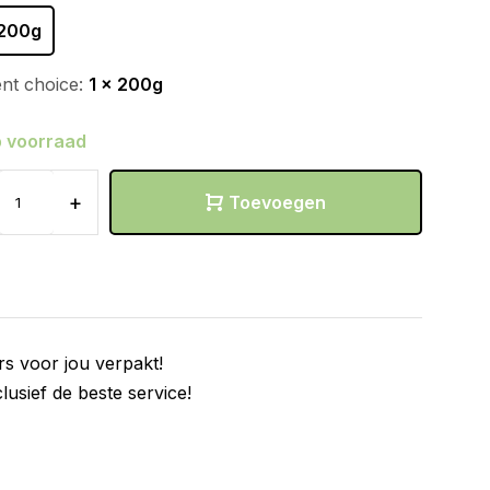
 200g
nt choice:
1 x 200g
 voorraad
+
Toevoegen
rs voor jou verpakt!
clusief de beste service!