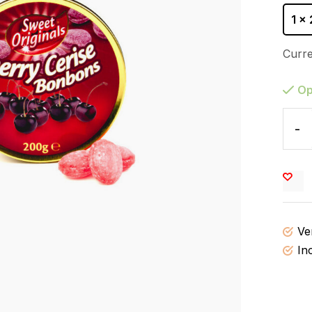
1 x
Curre
Op
-
Ve
In