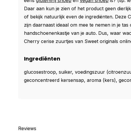
eens
glutenvrij snoep
en
vegan snoep
is? (tip: l
Daar aan kun je zien of het product geen dierlij
of bekijk natuurlijk even de ingrediënten. Deze 
zijn daarnaast ideaal om mee te nemen in je tas o
handschoenenkastje van je auto. Dus, waar wach
Cherry cerise zuurtjes van Sweet originals onlin
Ingrediënten
glucosestroop, suiker, voedingszuur (citroenzu
geconcentreerd kersensap, aroma (kers), gecon
Reviews