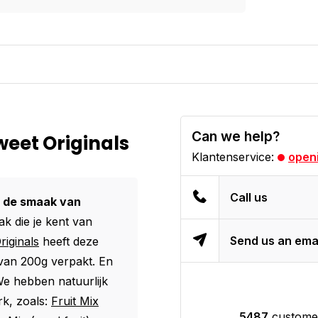
Can we help?
weet Originals
Klantenservice:
openi
Call us
 de smaak van
k die je kent van
Send us an ema
riginals
heeft deze
 van 200g verpakt. En
 We hebben natuurlijk
k, zoals:
Fruit Mix
5487
customer