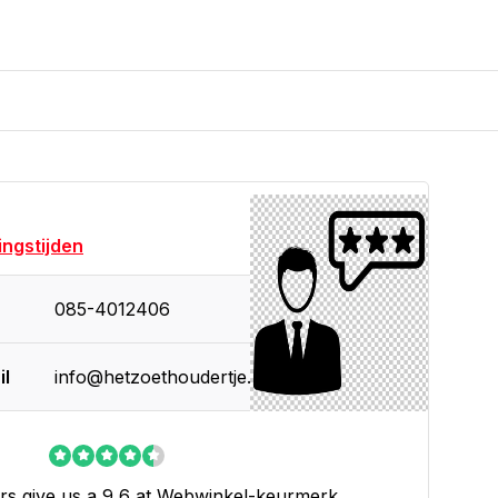
ngstijden
085-4012406
il
info@hetzoethoudertje.nl
s give us a 9,6 at
Webwinkel-keurmerk