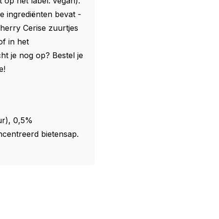
et op het label: vegan).
ke ingrediënten bevat -
Cherry Cerise zuurtjes
f in het
t je nog op? Bestel je
e!
ur), 0,5%
centreerd bietensap.