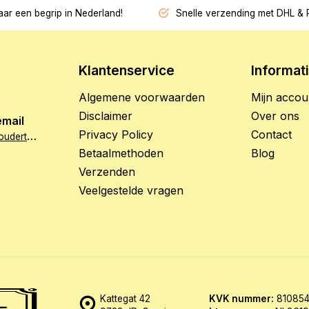
jaar een begrip in Nederland!
Snelle verzending met DHL & 
Klantenservice
Informat
Algemene voorwaarden
Mijn accou
Disclaimer
Over ons
email
Privacy Policy
Contact
i
nfo@hetzoethoudertje.nl
Betaalmethoden
Blog
Verzenden
Veelgestelde vragen
Kattegat 42
KVK nummer:
810854