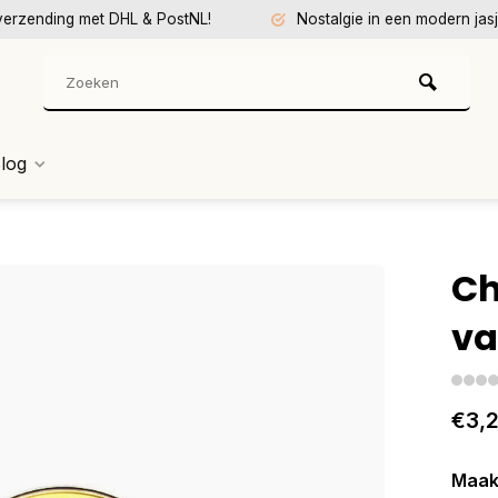
verzending met DHL & PostNL!
Nostalgie in een modern jasj
log
Ch
va
€3,
Maak