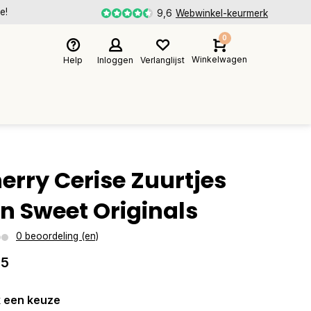
e!
9,6
Webwinkel-keurmerk
0
Winkelwagen
Help
Inloggen
Verlanglijst
erry Cerise Zuurtjes
n Sweet Originals
0 beoordeling (en)
25
 een keuze