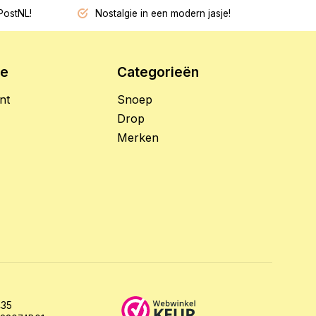
PostNL!
Nostalgie in een modern jasje!
ie
Categorieën
nt
Snoep
Drop
Merken
35