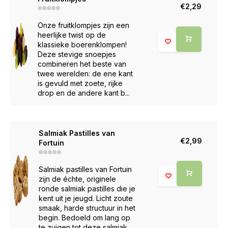
€2,29
Onze fruitklompjes zijn een
heerlijke twist op de
klassieke boerenklompen!
Deze stevige snoepjes
combineren het beste van
twee werelden: de ene kant
is gevuld met zoete, rijke
drop en de andere kant b...
Salmiak Pastilles van
€2,99
Fortuin
Salmiak pastilles van Fortuin
zijn de échte, originele
ronde salmiak pastilles die je
kent uit je jeugd. Licht zoute
smaak, harde structuur in het
begin. Bedoeld om lang op
te zuigen tot deze salmiak...