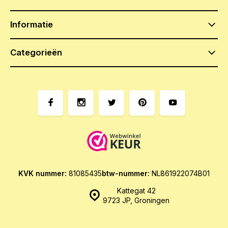
Informatie
Categorieën
KVK nummer:
81085435
btw-nummer:
NL861922074B01
Kattegat 42
9723 JP, Groningen