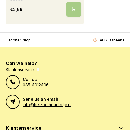
€2,69
200 soorten drop!
Al 17 jaar een beg
Can we help?
Klantenservice:
Call us
085-4012406
Send us an email
info@hetzoethoudertje.nl
Klantenservice