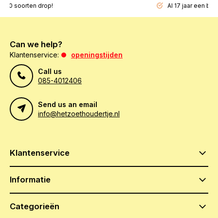
200 soorten drop!
Al 17 jaar een beg
Can we help?
Klantenservice:
openingstijden
Call us
085-4012406
Send us an email
info@hetzoethoudertje.nl
Klantenservice
Informatie
Categorieën