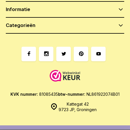
Informatie
Categorieën
KVK nummer:
81085435
btw-nummer:
NL861922074B01
Kattegat 42
9723 JP, Groningen