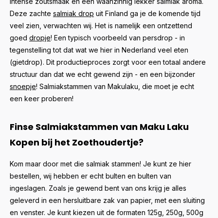
intense zoutsmaak en een waanzinnig lekker salmiak aroma.
Deze zachte
salmiak drop
uit Finland ga je de komende tijd
veel zien, verwachten wij. Het is namelijk een ontzettend
goed
dropje
! Een typisch voorbeeld van persdrop - in
tegenstelling tot dat wat we hier in Nederland veel eten
(gietdrop). Dit productieproces zorgt voor een totaal andere
structuur dan dat we echt gewend zijn - en een bijzonder
snoepje
! Salmiakstammen van Makulaku, die moet je echt
een keer proberen!
Finse Salmiakstammen van Maku Laku
Kopen bij het Zoethoudertje?
Kom maar door met die salmiak stammen! Je kunt ze hier
bestellen, wij hebben er echt bulten en bulten van
ingeslagen. Zoals je gewend bent van ons krijg je alles
geleverd in een hersluitbare zak van papier, met een sluiting
en venster. Je kunt kiezen uit de formaten 125g, 250g, 500g