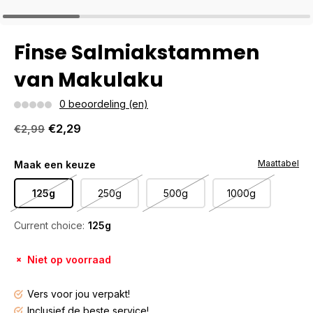
Finse Salmiakstammen
van Makulaku
0 beoordeling (en)
€2,29
€2,99
Maattabel
Maak een keuze
125g
250g
500g
1000g
Current choice:
125g
Niet op voorraad
Vers voor jou verpakt!
Inclusief de beste service!