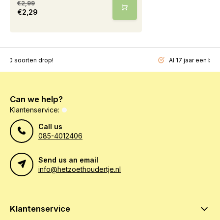
€2,99
€2,29
200 soorten drop!
Al 17 jaar een beg
Can we help?
Klantenservice:
Call us
085-4012406
Send us an email
info@hetzoethoudertje.nl
Klantenservice