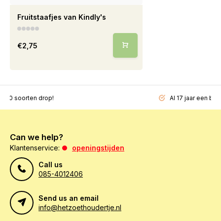
Fruitstaafjes van Kindly's
€2,75
200 soorten drop!
Al 17 jaar een beg
Can we help?
Klantenservice:
openingstijden
Call us
085-4012406
Send us an email
info@hetzoethoudertje.nl