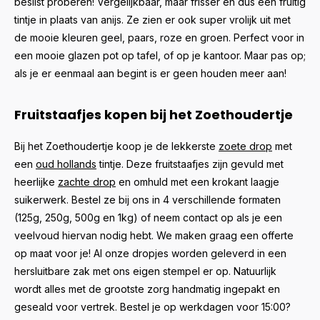
beslist proberen! Vergelijkbaar, maar frisser en dus een fruitig
tintje in plaats van anijs. Ze zien er ook super vrolijk uit met
de mooie kleuren geel, paars, roze en groen. Perfect voor in
een mooie glazen pot op tafel, of op je kantoor. Maar pas op;
als je er eenmaal aan begint is er geen houden meer aan!
Fruitstaafjes kopen bij het Zoethoudertje
Bij het Zoethoudertje koop je de lekkerste
zoete drop
met
een
oud hollands
tintje. Deze fruitstaafjes zijn gevuld met
heerlijke
zachte drop
en omhuld met een krokant laagje
suikerwerk. Bestel ze bij ons in 4 verschillende formaten
(125g, 250g, 500g en 1kg) of neem contact op als je een
veelvoud hiervan nodig hebt. We maken graag een offerte
op maat voor je! Al onze dropjes worden geleverd in een
hersluitbare zak met ons eigen stempel er op. Natuurlijk
wordt alles met de grootste zorg handmatig ingepakt en
geseald voor vertrek. Bestel je op werkdagen voor 15:00?