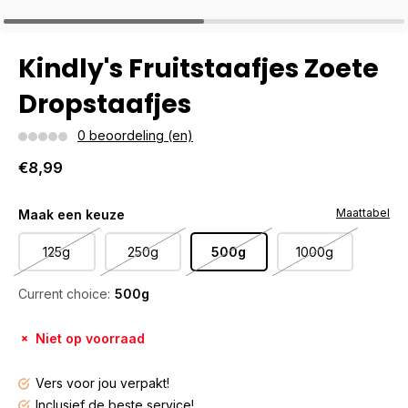
Kindly's Fruitstaafjes Zoete
Dropstaafjes
0 beoordeling (en)
€8,99
Maattabel
Maak een keuze
125g
250g
500g
1000g
Current choice:
500g
Niet op voorraad
Vers voor jou verpakt!
Inclusief de beste service!