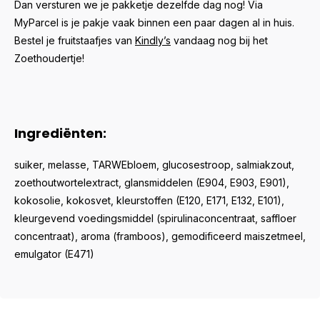
Dan versturen we je pakketje dezelfde dag nog! Via
MyParcel is je pakje vaak binnen een paar dagen al in huis.
Bestel je fruitstaafjes van
Kindly’s
vandaag nog bij het
Zoethoudertje!
Ingrediënten:
suiker, melasse, TARWEbloem, glucosestroop, salmiakzout,
zoethoutwortelextract, glansmiddelen (E904, E903, E901),
kokosolie, kokosvet, kleurstoffen (E120, E171, E132, E101),
kleurgevend voedingsmiddel (spirulinaconcentraat, saffloer
concentraat), aroma (framboos), gemodificeerd maiszetmeel,
emulgator (E471)