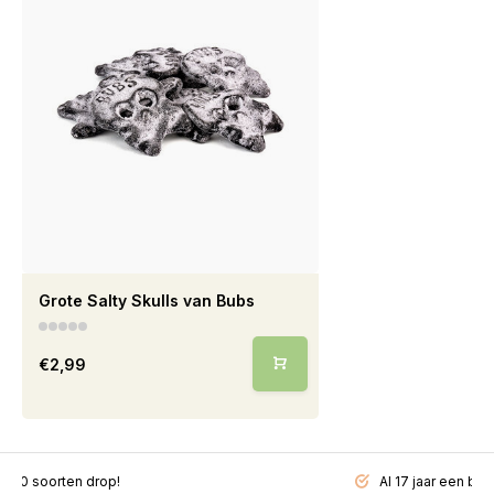
Grote Salty Skulls van Bubs
€2,99
200 soorten drop!
Al 17 jaar een beg