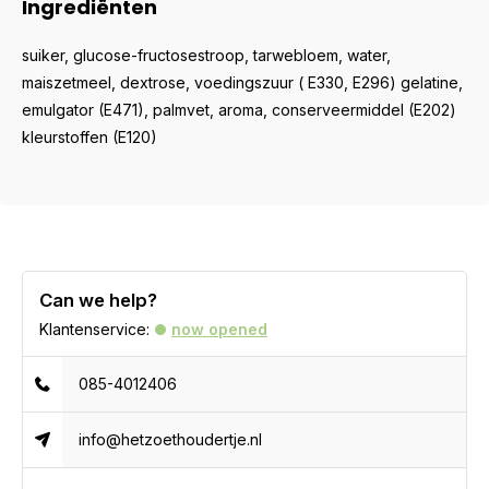
Ingrediënten
suiker, glucose-fructosestroop, tarwebloem, water,
maiszetmeel, dextrose, voedingszuur ( E330, E296) gelatine,
emulgator (E471), palmvet, aroma, conserveermiddel (E202)
kleurstoffen (E120)
Can we help?
Klantenservice:
now opened
085-4012406
info@hetzoethoudertje.nl