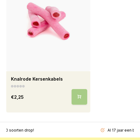
Knalrode Kersenkabels
€2,25
200 soorten drop!
Al 17 jaar een beg