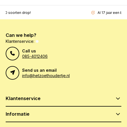
200 soorten drop!
Al 17 jaar een beg
Can we help?
Klantenservice:
Call us
085-4012406
Send us an email
info@hetzoethoudertje.nl
Klantenservice
Informatie