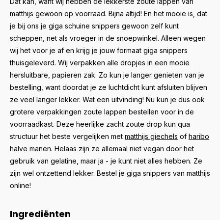
Dat kan, want wij hebben de lekkerste zoute lappen van
matthijs gewoon op voorraad. Bijna altijd! En het mooie is, dat
je bij ons je giga schuine snippers gewoon zelf kunt
scheppen, net als vroeger in de snoepwinkel. Alleen wegen
wij het voor je af en krijg je jouw formaat giga snippers
thuisgeleverd. Wij verpakken alle dropjes in een mooie
hersluitbare, papieren zak. Zo kun je langer genieten van je
bestelling, want doordat je ze luchtdicht kunt afsluiten blijven
ze veel langer lekker. Wat een uitvinding! Nu kun je dus ook
grotere verpakkingen zoute lappen bestellen voor in de
voorraadkast. Deze heerlijke zacht zoute drop kun qua
structuur het beste vergelijken met
matthijs giechels
of
haribo
halve manen
. Helaas zijn ze allemaal niet vegan door het
gebruik van gelatine, maar ja - je kunt niet alles hebben. Ze
zijn wel ontzettend lekker. Bestel je giga snippers van matthijs
online!
Ingrediënten