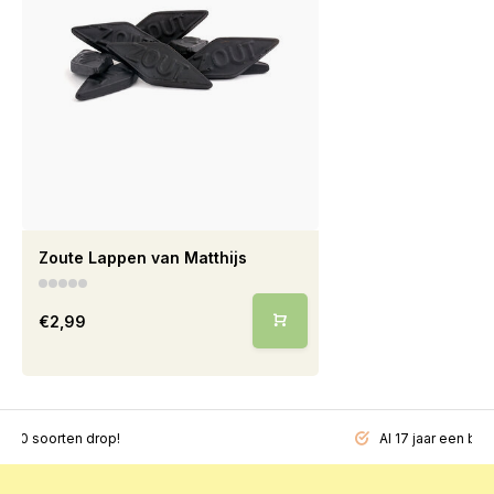
Zoute Lappen van Matthijs
€2,99
200 soorten drop!
Al 17 jaar een beg