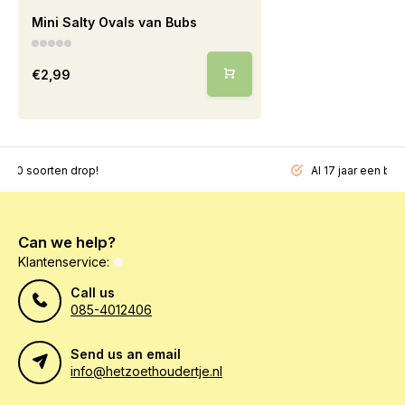
Mini Salty Ovals van Bubs
€2,99
200 soorten drop!
Al 17 jaar een beg
Can we help?
Klantenservice:
Call us
085-4012406
Send us an email
info@hetzoethoudertje.nl