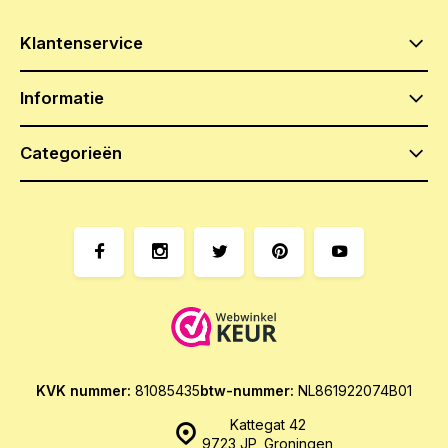
Klantenservice
Informatie
Categorieën
KVK nummer:
81085435
btw-nummer:
NL861922074B01
Kattegat 42
9723 JP, Groningen