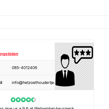
ngstijden
085-4012406
il
info@hetzoethoudertje.nl
s give us a 9,6 at
Webwinkel-keurmerk