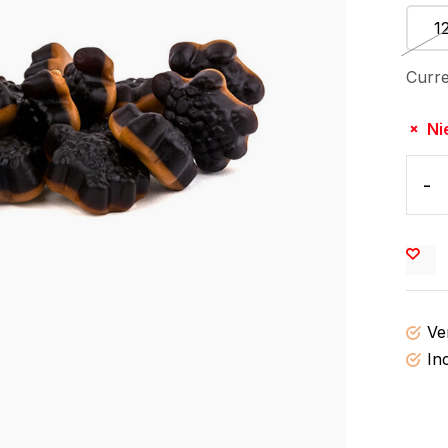
1
Curre
Ni
-
Ve
In