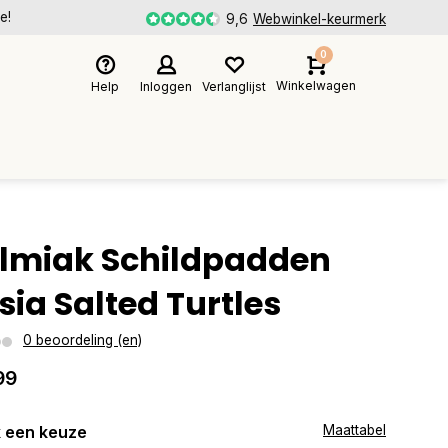
e!
9,6
Webwinkel-keurmerk
0
Winkelwagen
Help
Inloggen
Verlanglijst
lmiak Schildpadden
isia Salted Turtles
0 beoordeling (en)
99
 een keuze
Maattabel