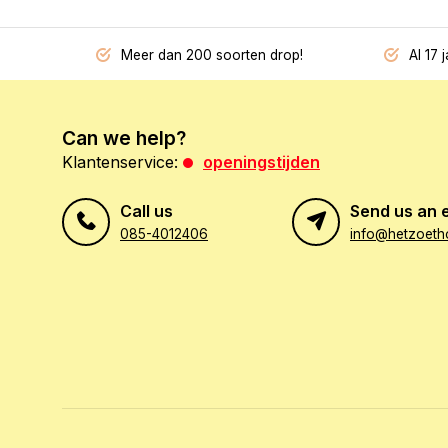
Meer dan 200 soorten drop!
Al 17 
Can we help?
Klantenservice:
openingstijden
Call us
Send us an 
085-4012406