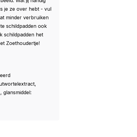
eeld. Wat jij handig
s je ze over hebt - vul
wat minder verbruiken
te schildpadden ook
ak schildpadden het
het Zoethoudertje!
ceerd
twortelextract,
, glansmiddel: