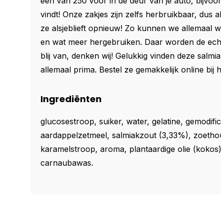
een van 250 voor in de deur van je auto, bijvoorb
vindt! Onze zakjes zijn zelfs herbruikbaar, dus al
ze alsjeblieft opnieuw! Zo kunnen we allemaal 
en wat meer hergebruiken. Daar worden de ech
blij van, denken wij! Gelukkig vinden deze salmi
allemaal prima. Bestel ze gemakkelijk online bij 
Ingrediënten
glucosestroop, suiker, water, gelatine, gemodifi
aardappelzetmeel, salmiakzout (3,33%), zoethou
karamelstroop, aroma, plantaardige olie (kokos)
carnaubawas.