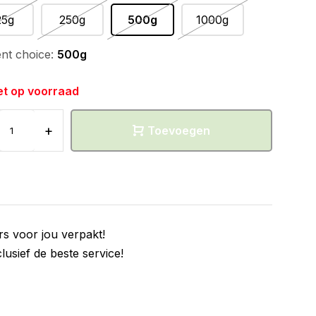
25g
250g
500g
1000g
nt choice:
500g
et op voorraad
+
Toevoegen
rs voor jou verpakt!
clusief de beste service!