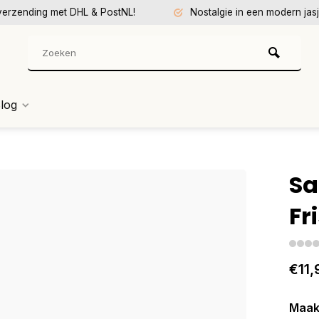
verzending met DHL & PostNL!
Nostalgie in een modern jasj
log
Sa
Fr
€11,
Maak