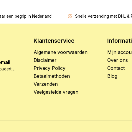
jaar een begrip in Nederland!
Snelle verzending met DHL & 
Klantenservice
Informat
Algemene voorwaarden
Mijn accou
Disclaimer
Over ons
email
Privacy Policy
Contact
i
nfo@hetzoethoudertje.nl
Betaalmethoden
Blog
Verzenden
Veelgestelde vragen