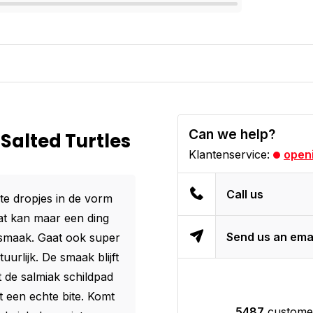
Can we help?
Salted Turtles
Klantenservice:
openi
Call us
ute dropjes in de vorm
dat kan maar een ding
Send us an ema
ksmaak. Gaat ook super
uurlijk. De smaak blijft
t de salmiak schildpad
et een echte bite. Komt
5487
customer