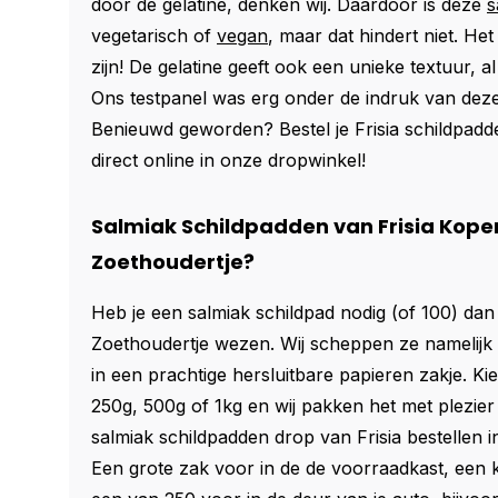
door de gelatine, denken wij. Daardoor is deze
s
vegetarisch of
vegan
, maar dat hindert niet. Het 
zijn! De gelatine geeft ook een unieke textuur, al
Ons testpanel was erg onder de indruk van deze
Benieuwd geworden? Bestel je Frisia schildpad
direct online in onze dropwinkel!
Salmiak Schildpadden van Frisia Kopen
Zoethoudertje?
Heb je een salmiak schildpad nodig (of 100) dan 
Zoethoudertje wezen. Wij scheppen ze namelijk
in een prachtige hersluitbare papieren zakje. Kie
250g, 500g of 1kg en wij pakken het met plezier 
salmiak schildpadden drop van
Frisia
bestellen in
Een grote zak voor in de de voorraadkast, een kl