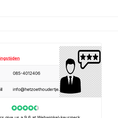
ngstijden
085-4012406
il
info@hetzoethoudertje.nl
s give us a 9,6 at
Webwinkel-keurmerk