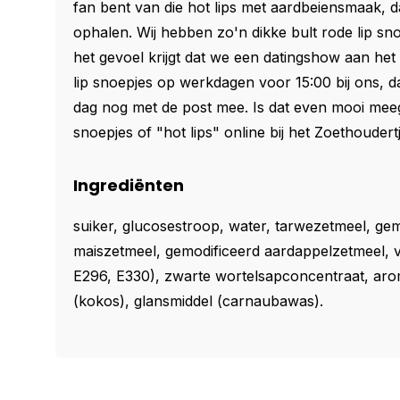
fan bent van die hot lips met aardbeiensmaak, da
ophalen. Wij hebben zo'n dikke bult rode lip snoe
het gevoel krijgt dat we een datingshow aan het 
lip snoepjes op werkdagen voor 15:00 bij ons, 
dag nog met de post mee. Is dat even mooi meeg
snoepjes of "hot lips" online bij het Zoethoudert
Ingrediënten
suiker, glucosestroop, water, tarwezetmeel, ge
maiszetmeel, gemodificeerd aardappelzetmeel, 
E296, E330), zwarte wortelsapconcentraat, arom
(kokos), glansmiddel (carnaubawas).