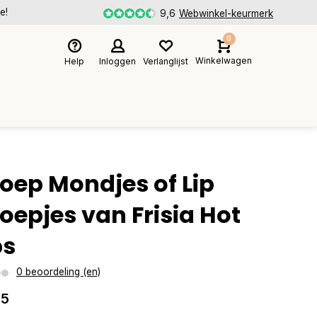
e!
9,6
Webwinkel-keurmerk
0
Winkelwagen
Help
Inloggen
Verlanglijst
oep Mondjes of Lip
oepjes van Frisia Hot
ps
0 beoordeling (en)
25