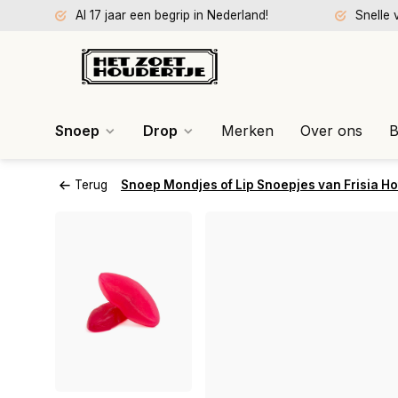
Al 17 jaar een begrip in Nederland!
Snelle 
Snoep
Drop
Merken
Over ons
B
Terug
Snoep Mondjes of Lip Snoepjes van Frisia Ho