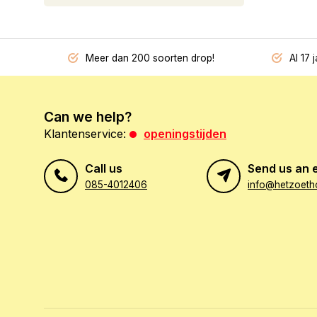
Meer dan 200 soorten drop!
Al 17 
Can we help?
Klantenservice:
openingstijden
Call us
Send us an 
085-4012406