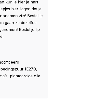
n kun je hier je hart
pjes hier liggen dat je
opnemen zijn! Bestel je
dan gaan ze dezelfde
enomen! Bestel je lip
je!
modificeerd
voedingszuur (E270,
a’s, plantaardige olie