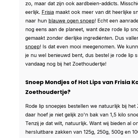
zo, maar dat zijn ook aardbeien-addicts. Misschi
eerlijk.
Frisia
maakt ook meer van dit heerlijke s
naar hun
blauwe ogen snoep
! Echt een aanrad
nog eens aan de planeet, want deze rode lip snoe
gemaakt zonder dierlijke
ingrediënten. Dus vall
snoep
! Is dat even mooi meegenomen. We kunne
je nu wel benieuwd bent, dus bestel je rode lip s
vandaag nog bij het Zoethoudertje!
Snoep Mondjes of Hot Lips van Frisia Ko
Zoethoudertje?
Rode lip snoepjes bestellen we natuurlijk bij he
daar hoef je niet gelijk zo'n bak van 1,5 kilo s
Tenzij je dat wilt, natuurlijk. Want wij bieden al 
hersluitbare zakken van 125g, 250g, 500g en 100