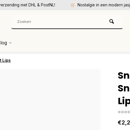
verzending met DHL & PostNL!
Nostalgie in een modern jasj
log
t Lips
Sn
Sn
Li
€2,