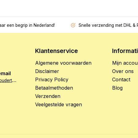
jaar een begrip in Nederland!
Snelle verzending met DHL & 
Klantenservice
Informat
Algemene voorwaarden
Mijn accou
Disclaimer
Over ons
email
Privacy Policy
Contact
i
nfo@hetzoethoudertje.nl
Betaalmethoden
Blog
Verzenden
Veelgestelde vragen