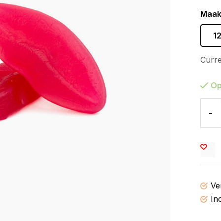
Maak
1
Curre
Op
-
Ve
In