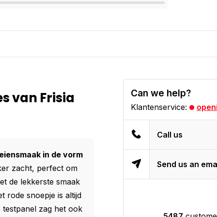
Can we help?
s van Frisia
Klantenservice:
openi
Call us
eiensmaak in de vorm
Send us an ema
ker zacht, perfect om
met de lekkerste smaak
 rode snoepje is altijd
s testpanel zag het ook
5487
customer