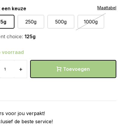
 een keuze
Maattabel
25g
250g
500g
1000g
nt choice:
125g
 voorraad
+
Toevoegen
rs voor jou verpakt!
clusief de beste service!