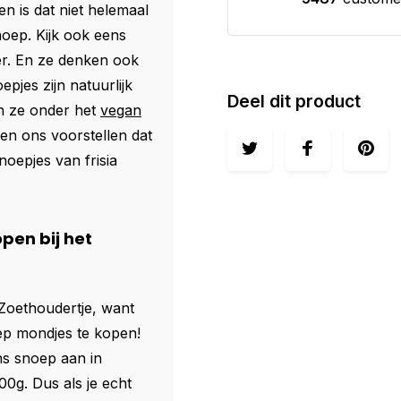
en is dat niet helemaal
noep. Kijk ook eens
er. En ze denken ook
pjes zijn natuurlijk
Deel dit product
en ze onder het
vegan
n ons voorstellen dat
noepjes van frisia
pen bij het
t Zoethoudertje, want
noep mondjes te kopen!
ons snoep aan in
0g. Dus als je echt