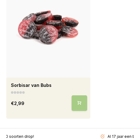
Sorbisar van Bubs
€2,99
200 soorten drop!
Al 17 jaar een beg