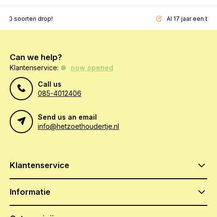
200 soorten drop!
Al 17 jaar een beg
Can we help?
Klantenservice:
now opened
Call us
085-4012406
Send us an email
info@hetzoethoudertje.nl
Klantenservice
Informatie