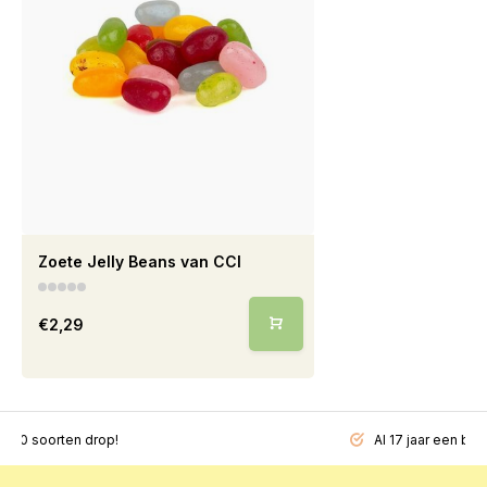
Zoete Jelly Beans van CCI
€2,29
200 soorten drop!
Al 17 jaar een beg