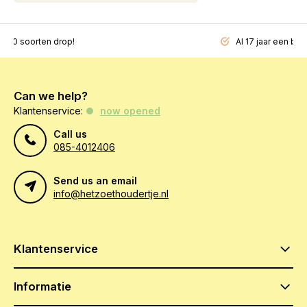
200 soorten drop!
Al 17 jaar een beg
Can we help?
Klantenservice:
now opened
Call us
085-4012406
Send us an email
info@hetzoethoudertje.nl
Klantenservice
Informatie