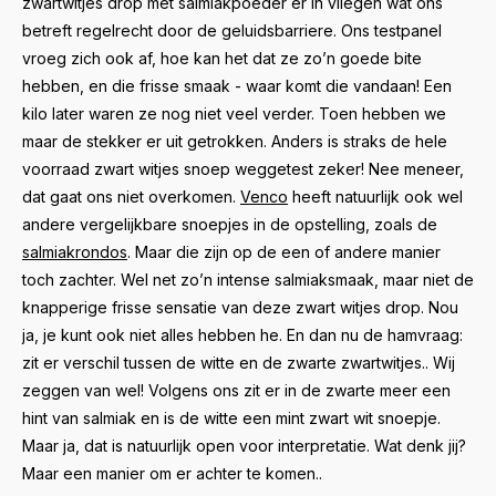
zwartwitjes drop met salmiakpoeder er in vliegen wat ons
betreft regelrecht door de geluidsbarriere. Ons testpanel
vroeg zich ook af, hoe kan het dat ze zo’n goede bite
hebben, en die frisse smaak - waar komt die vandaan! Een
kilo later waren ze nog niet veel verder. Toen hebben we
maar de stekker er uit getrokken. Anders is straks de hele
voorraad zwart witjes snoep weggetest zeker! Nee meneer,
dat gaat ons niet overkomen.
Venco
heeft natuurlijk ook wel
andere vergelijkbare snoepjes in de opstelling, zoals de
salmiakrondos
. Maar die zijn op de een of andere manier
toch zachter. Wel net zo’n intense salmiaksmaak, maar niet de
knapperige frisse sensatie van deze zwart witjes drop. Nou
ja, je kunt ook niet alles hebben he. En dan nu de hamvraag:
zit er verschil tussen de witte en de zwarte zwartwitjes.. Wij
zeggen van wel! Volgens ons zit er in de zwarte meer een
hint van salmiak en is de witte een mint zwart wit snoepje.
Maar ja, dat is natuurlijk open voor interpretatie. Wat denk jij?
Maar een manier om er achter te komen..