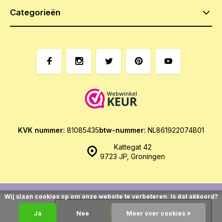
Categorieën
KVK nummer:
81085435
btw-nummer:
NL861922074B01
Kattegat 42
9723 JP, Groningen
Wij slaan cookies op om onze website te verbeteren. Is dat akkoord?
© Het Zoethoudertje
- Theme made by
Webdinge.nl
Sitemap
Toevoegen
Ja
Nee
Meer over cookies »