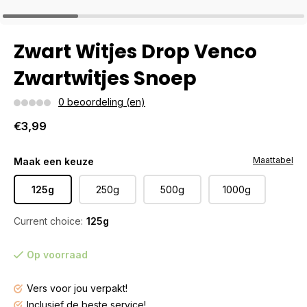
Zwart Witjes Drop Venco
Zwartwitjes Snoep
0 beoordeling (en)
€3,99
Maattabel
Maak een keuze
125g
250g
500g
1000g
Current choice:
125g
Op voorraad
Vers voor jou verpakt!
Inclusief de beste service!