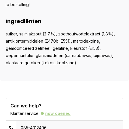
je bestelling!
Ingrediënten
suiker, salmiakzout (2,7%), zoethoutwortelextract (1,8%),
antiklontermiddelen (E470b, E551), maltodextrine,
gemodificeerd zetmeel, gelatine, kleurstof (E153),
pepermuntolie, glansmiddelen (carnaubawas, bijenwas),
plantaardige oliën (kokos, koolzaad)
Can we help?
Klantenservice:
now opened
085-4012406