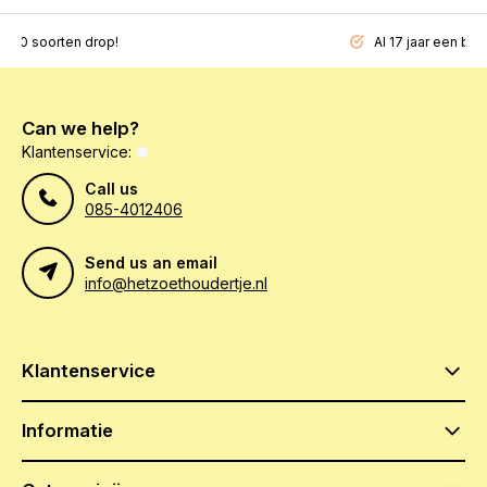
200 soorten drop!
Al 17 jaar een beg
Can we help?
Klantenservice:
Call us
085-4012406
Send us an email
info@hetzoethoudertje.nl
Klantenservice
Informatie