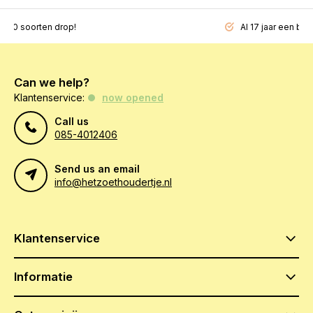
200 soorten drop!
Al 17 jaar een beg
Can we help?
Klantenservice:
now opened
Call us
085-4012406
Send us an email
info@hetzoethoudertje.nl
Klantenservice
Informatie