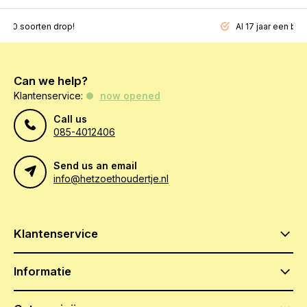
200 soorten drop!
Al 17 jaar een beg
Can we help?
Klantenservice:
now opened
Call us
085-4012406
Send us an email
info@hetzoethoudertje.nl
Klantenservice
Informatie