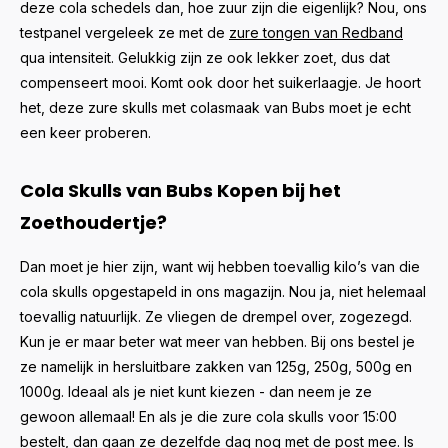
deze cola schedels dan, hoe zuur zijn die eigenlijk? Nou, ons
testpanel vergeleek ze met de
zure tongen van Redband
qua intensiteit. Gelukkig zijn ze ook lekker zoet, dus dat
compenseert mooi. Komt ook door het suikerlaagje. Je hoort
het, deze zure skulls met colasmaak van Bubs moet je echt
een keer proberen.
Cola Skulls van Bubs Kopen bij het
Zoethoudertje?
Dan moet je hier zijn, want wij hebben toevallig kilo’s van die
cola skulls opgestapeld in ons magazijn. Nou ja, niet helemaal
toevallig natuurlijk. Ze vliegen de drempel over, zogezegd.
Kun je er maar beter wat meer van hebben. Bij ons bestel je
ze namelijk in hersluitbare zakken van 125g, 250g, 500g en
1000g. Ideaal als je niet kunt kiezen - dan neem je ze
gewoon allemaal! En als je die zure cola skulls voor 15:00
bestelt, dan gaan ze dezelfde dag nog met de post mee. Is