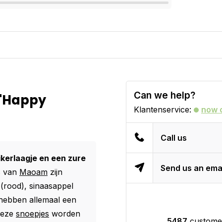
Can we help?
 "Happy
Klantenservice:
now 
Call us
kerlaagje en een zure
Send us an ema
s van
Maoam
zijn
 (rood), sinaasappel
 hebben allemaal een
 Deze
snoepjes
worden
5487
customer