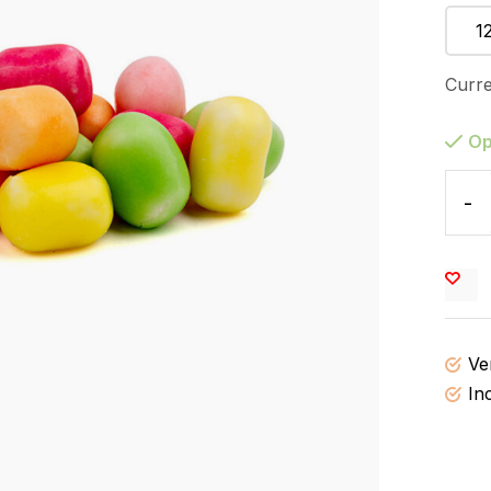
1
Curre
Op
-
Ve
In