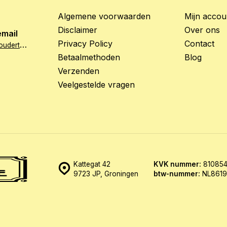
Algemene voorwaarden
Mijn accou
Disclaimer
Over ons
email
Privacy Policy
Contact
i
nfo@hetzoethoudertje.nl
Betaalmethoden
Blog
Verzenden
Veelgestelde vragen
Kattegat 42
KVK nummer:
810854
9723 JP, Groningen
btw-nummer:
NL8619