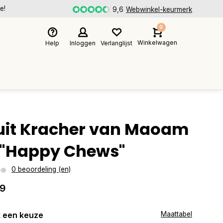
e!
9,6
Webwinkel-keurmerk
0
Winkelwagen
Help
Inloggen
Verlanglijst
uit Kracher van Maoam
 "Happy Chews"
0 beoordeling (en)
99
 een keuze
Maattabel