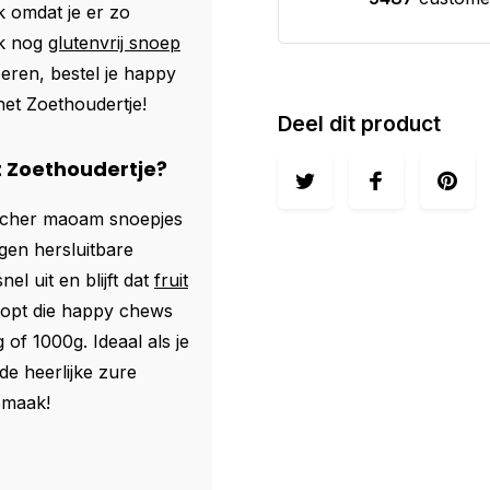
 omdat je er zo
ok nog
glutenvrij snoep
eren, bestel je happy
et Zoethoudertje!
Deel dit product
t Zoethoudertje?
 kracher maoam snoepjes
igen hersluitbare
l uit en blijft dat
fruit
oopt die happy chews
 of 1000g. Ideaal als je
de heerlijke zure
smaak!