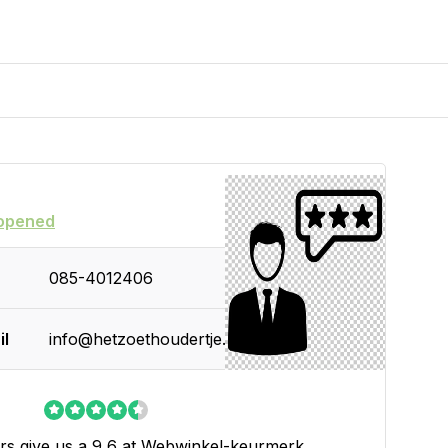
opened
085-4012406
il
info@hetzoethoudertje.nl
s give us a 9,6 at
Webwinkel-keurmerk