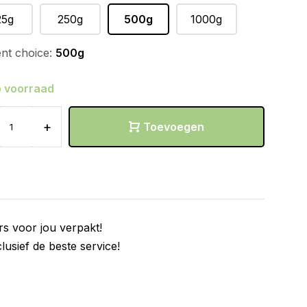
25g
250g
500g
1000g
nt choice:
500g
 voorraad
+
Toevoegen
rs voor jou verpakt!
clusief de beste service!