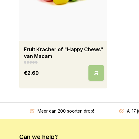
Fruit Kracher of "Happy Chews"
van Maoam
€2,69
Meer dan 200 soorten drop!
Al 17 
Can we help?