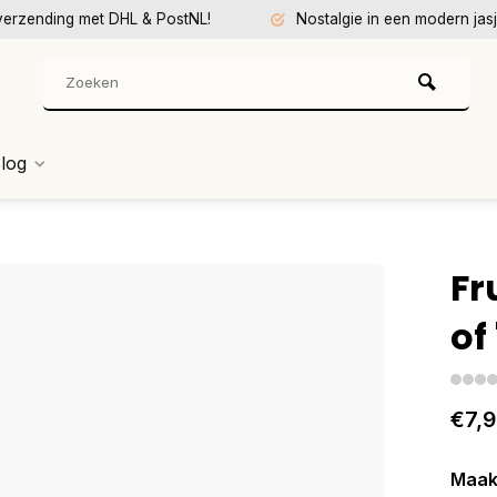
verzending met DHL & PostNL!
Nostalgie in een modern jasj
log
Fr
of
€7,
Maak