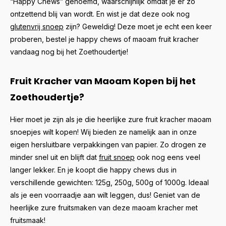
“Happy Chews” genoemd, waarschijnlijk omdat je er zo
ontzettend blij van wordt. En wist je dat deze ook nog
glutenvrij snoep
zijn? Geweldig! Deze moet je echt een keer
proberen, bestel je happy chews of maoam fruit kracher
vandaag nog bij het Zoethoudertje!
Fruit Kracher van Maoam Kopen bij het
Zoethoudertje?
Hier moet je zijn als je die heerlijke zure fruit kracher maoam
snoepjes wilt kopen! Wij bieden ze namelijk aan in onze
eigen hersluitbare verpakkingen van papier. Zo drogen ze
minder snel uit en blijft dat
fruit snoep
ook nog eens veel
langer lekker. En je koopt die happy chews dus in
verschillende gewichten: 125g, 250g, 500g of 1000g. Ideaal
als je een voorraadje aan wilt leggen, dus! Geniet van de
heerlijke zure fruitsmaken van deze maoam kracher met
fruitsmaak!