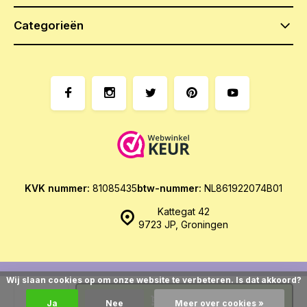
Categorieën
KVK nummer:
81085435
btw-nummer:
NL861922074B01
Kattegat 42
9723 JP, Groningen
Wij slaan cookies op om onze website te verbeteren. Is dat akkoord?
© Het Zoethoudertje
- Theme made by
Webdinge.nl
Sitemap
Toevoegen
Ja
Nee
Meer over cookies »