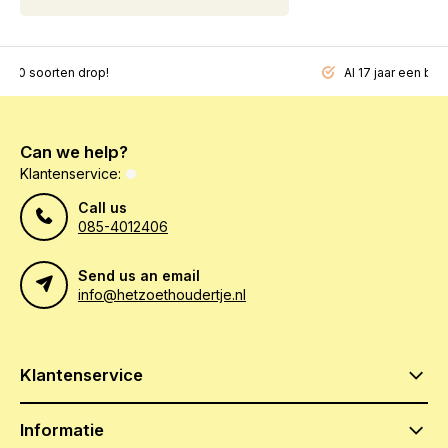
200 soorten drop!
Al 17 jaar een beg
Can we help?
Klantenservice:
Call us
085-4012406
Send us an email
info@hetzoethoudertje.nl
Klantenservice
Informatie