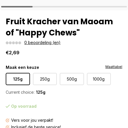
Fruit Kracher van Maoam
of "Happy Chews"
0 beoordeling (en)
€2,69
Maattabel
Maak een keuze
125g
250g
500g
1000g
Current choice:
125g
Op voorraad
Vers voor jou verpakt!
Inclusief de beste service!