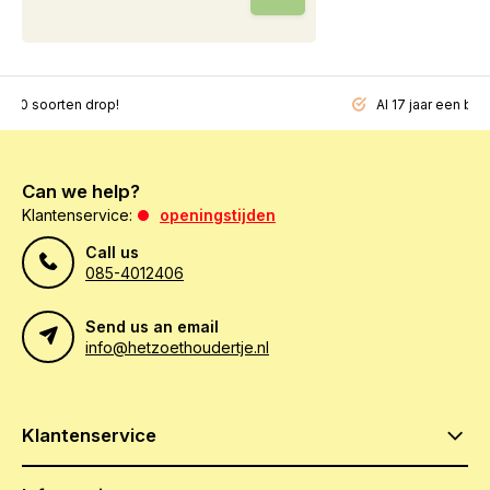
200 soorten drop!
Al 17 jaar een beg
Can we help?
Klantenservice:
openingstijden
Call us
085-4012406
Send us an email
info@hetzoethoudertje.nl
Klantenservice