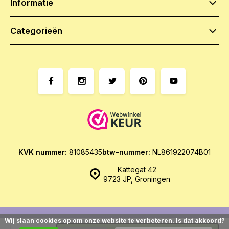
Informatie
Categorieën
KVK nummer:
81085435
btw-nummer:
NL861922074B01
Kattegat 42
9723 JP, Groningen
Wij slaan cookies op om onze website te verbeteren. Is dat akkoord?
© Het Zoethoudertje
- Theme made by
Webdinge.nl
Sitemap