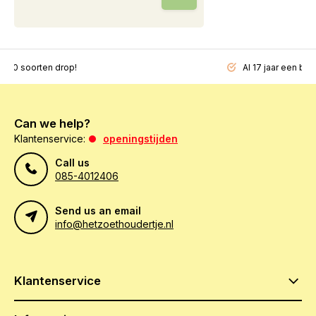
200 soorten drop!
Al 17 jaar een beg
Can we help?
Klantenservice:
openingstijden
Call us
085-4012406
Send us an email
info@hetzoethoudertje.nl
Klantenservice