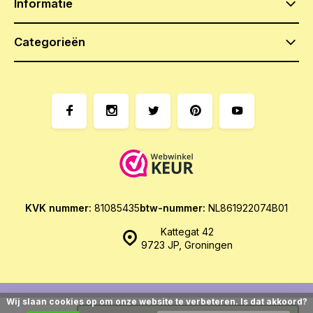
Informatie
Categorieën
KVK nummer:
81085435
btw-nummer:
NL861922074B01
Kattegat 42
9723 JP, Groningen
Wij slaan cookies op om onze website te verbeteren. Is dat akkoord?
© Het Zoethoudertje
- Theme made by
Webdinge.nl
Sitemap