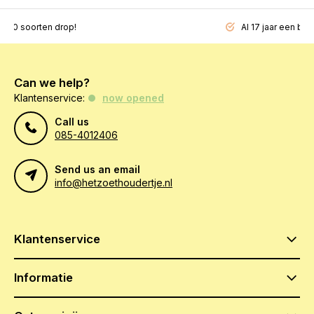
200 soorten drop!
Al 17 jaar een beg
Can we help?
Klantenservice:
now opened
Call us
085-4012406
Send us an email
info@hetzoethoudertje.nl
Klantenservice
Informatie