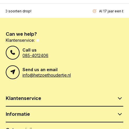
200 soorten drop!
Al 17 jaar een beg
Can we help?
Klantenservice:
Call us
085-4012406
Send us an email
info@hetzoethoudertje.nl
Klantenservice
Informatie