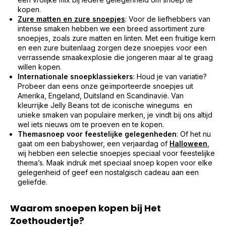
kopen.
Zure matten en zure snoepjes
: Voor de liefhebbers van
intense smaken hebben we een breed assortiment zure
snoepjes, zoals zure matten en linten. Met een fruitige kern
en een zure buitenlaag zorgen deze snoepjes voor een
verrassende smaakexplosie die jongeren maar al te graag
willen kopen.
Internationale snoepklassiekers
: Houd je van variatie?
Probeer dan eens onze geïmporteerde snoepjes uit
Amerika, Engeland, Duitsland en Scandinavië. Van
kleurrijke Jelly Beans tot de iconische winegums en
unieke smaken van populaire merken, je vindt bij ons altijd
wel iets nieuws om te proeven en te kopen.
Themasnoep voor feestelijke gelegenheden
: Of het nu
gaat om een babyshower, een verjaardag of
Halloween
,
wij hebben een selectie snoepjes speciaal voor feestelijke
thema’s. Maak indruk met speciaal snoep kopen voor elke
gelegenheid of geef een nostalgisch cadeau aan een
geliefde.
Waarom snoepen kopen bij Het
Zoethoudertje?