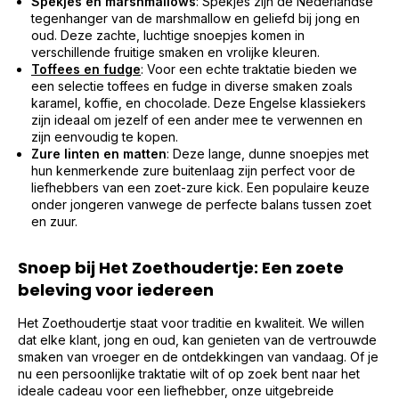
Spekjes en marshmallows
: Spekjes zijn de Nederlandse
tegenhanger van de marshmallow en geliefd bij jong en
oud. Deze zachte, luchtige snoepjes komen in
verschillende fruitige smaken en vrolijke kleuren.
Toffees en fudge
: Voor een echte traktatie bieden we
een selectie toffees en fudge in diverse smaken zoals
karamel, koffie, en chocolade. Deze Engelse klassiekers
zijn ideaal om jezelf of een ander mee te verwennen en
zijn eenvoudig te kopen.
Zure linten en matten
: Deze lange, dunne snoepjes met
hun kenmerkende zure buitenlaag zijn perfect voor de
liefhebbers van een zoet-zure kick. Een populaire keuze
onder jongeren vanwege de perfecte balans tussen zoet
en zuur.
Snoep bij Het Zoethoudertje: Een zoete
beleving voor iedereen
Het Zoethoudertje staat voor traditie en kwaliteit. We willen
dat elke klant, jong en oud, kan genieten van de vertrouwde
smaken van vroeger en de ontdekkingen van vandaag. Of je
nu een persoonlijke traktatie wilt of op zoek bent naar het
ideale cadeau voor een liefhebber, onze uitgebreide