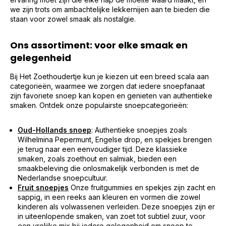
we zijn trots om ambachtelijke lekkernijen aan te bieden die
staan voor zowel smaak als nostalgie.
Ons assortiment: voor elke smaak en
gelegenheid
Bij Het Zoethoudertje kun je kiezen uit een breed scala aan
categorieën, waarmee we zorgen dat iedere snoepfanaat
zijn favoriete snoep kan kopen en genieten van authentieke
smaken. Ontdek onze populairste snoepcategorieën:
Oud-Hollands snoep
: Authentieke snoepjes zoals
Wilhelmina Pepermunt, Engelse drop, en spekjes brengen
je terug naar een eenvoudiger tijd. Deze klassieke
smaken, zoals zoethout en salmiak, bieden een
smaakbeleving die onlosmakelijk verbonden is met de
Nederlandse snoepcultuur.
Fruit snoepjes
Onze fruitgummies en spekjes zijn zacht en
sappig, in een reeks aan kleuren en vormen die zowel
kinderen als volwassenen verleiden. Deze snoepjes zijn er
in uiteenlopende smaken, van zoet tot subtiel zuur, voor
een vrolijke mix bij iedere gelegenheid om snoep te