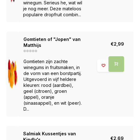
winegum. Serieus he, wat wil
je nog meer. Deze mateloos
populaire dropfruit combin...
Gomtieten of "Jopen" van
€2,99
Matthijs
Gomtieten zijn zachte
winegums in fruitsmaken, in
de vorm van een borstpartij.
Uitgevoerd in vijf heldere
kleuren: rood (aardbei),
geel (citroen), groen
(appel), oranje
(sinaasappel), en wit (peer).
D...
Salmiak Kussentjes van
€2,69
Kindly's