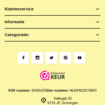
Klantenservice
Informatie
Categorieën
KVK nummer:
81085435
btw-nummer:
NL861922074B01
Kattegat 42
9723 JP, Groningen