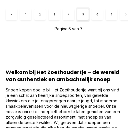
1
2
3
4
5
6
7
Pagina 5 van 7
Welkom bij Het Zoethoudertje – de wereld
van authentiek en ambachtelijk snoep
Snoep kopen doe je bij Het Zoethoudertje want bij ons vind
je een schat aan heerlijke snoepsoorten, van geliefde
klassiekers die je terugbrengen naar je jeugd, tot moderne
smaakbelevenissen voor de nieuwsgierige snoeper. Onze
missie is om elke snoepliefhebber te laten genieten van een
zorgvuldig geselecteerd assortiment, met snoepjes van
alleen de beste kwaliteit. Wij geloven dat snoepen een
ervaring moet zijn die elke hap de moeite waard maakt, en