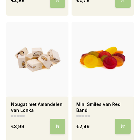
€2,99
€2,79
Nougat met Amandelen
Mini Smiles van Red
van Lonka
Band
€3,99
€2,49