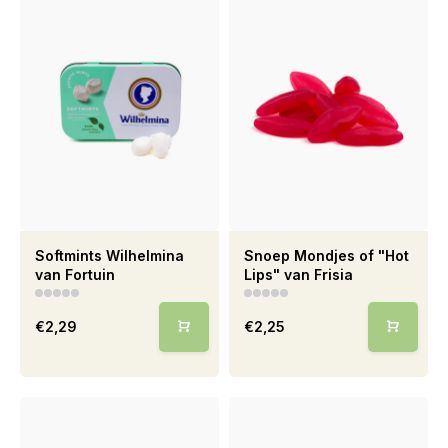
Softmints Wilhelmina
Snoep Mondjes of "Hot
van Fortuin
Lips" van Frisia
€2,29
€2,25