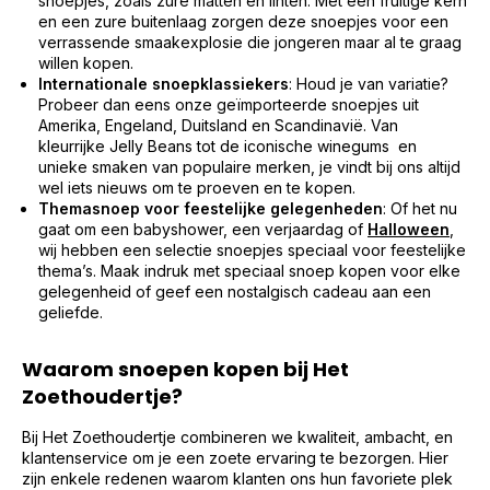
snoepjes, zoals zure matten en linten. Met een fruitige kern
en een zure buitenlaag zorgen deze snoepjes voor een
verrassende smaakexplosie die jongeren maar al te graag
willen kopen.
Internationale snoepklassiekers
: Houd je van variatie?
Probeer dan eens onze geïmporteerde snoepjes uit
Amerika, Engeland, Duitsland en Scandinavië. Van
kleurrijke Jelly Beans tot de iconische winegums en
unieke smaken van populaire merken, je vindt bij ons altijd
wel iets nieuws om te proeven en te kopen.
Themasnoep voor feestelijke gelegenheden
: Of het nu
gaat om een babyshower, een verjaardag of
Halloween
,
wij hebben een selectie snoepjes speciaal voor feestelijke
thema’s. Maak indruk met speciaal snoep kopen voor elke
gelegenheid of geef een nostalgisch cadeau aan een
geliefde.
Waarom snoepen kopen bij Het
Zoethoudertje?
Bij Het Zoethoudertje combineren we kwaliteit, ambacht, en
klantenservice om je een zoete ervaring te bezorgen. Hier
zijn enkele redenen waarom klanten ons hun favoriete plek