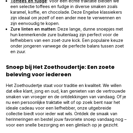
Toffees en fudge
: Voor een echte traktatie bieden we
een selectie toffees en fudge in diverse smaken zoals
karamel, koffie, en chocolade. Deze Engelse klassiekers
zijn ideaal om jezelf of een ander mee te verwennen en
zijn eenvoudig te kopen.
Zure linten en matten
: Deze lange, dunne snoepjes met
hun kenmerkende zure buitenlaag zijn perfect voor de
liefhebbers van een zoet-zure kick. Een populaire keuze
onder jongeren vanwege de perfecte balans tussen zoet
en zuur.
Snoep bij Het Zoethoudertje: Een zoete
beleving voor iedereen
Het Zoethoudertje staat voor traditie en kwaliteit. We willen
dat elke klant, jong en oud, kan genieten van de vertrouwde
smaken van vroeger en de ontdekkingen van vandaag. Of je
nu een persoonlijke traktatie wilt of op zoek bent naar het
ideale cadeau voor een liefhebber, onze uitgebreide
collectie biedt voor ieder wat wils. Ontdek de smaak van
herinneringen en bestel jouw favoriete snoep vandaag nog –
voor een snelle bezorging en een glimlach op je gezicht.