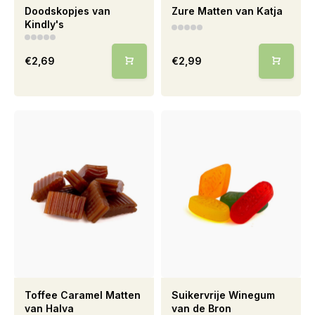
Doodskopjes van
Zure Matten van Katja
Kindly's
€2,69
€2,99
Toffee Caramel Matten
Suikervrije Winegum
van Halva
van de Bron