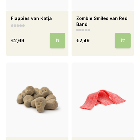
Flappies van Katja
Zombie Smiles van Red
Band
€2,69
€2,49