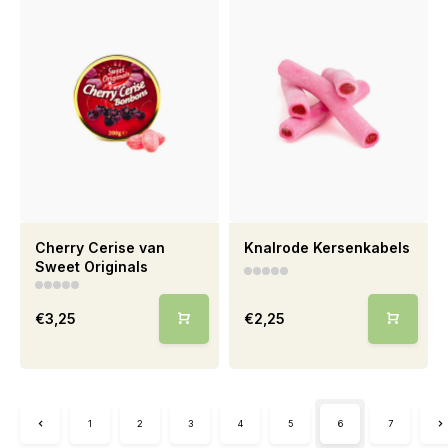
Cherry Cerise van
Knalrode Kersenkabels
Sweet Originals
€3,25
€2,25
1
2
3
4
5
6
7