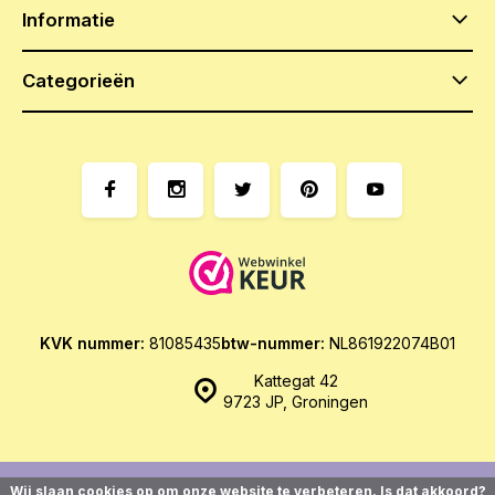
Informatie
Categorieën
KVK nummer:
81085435
btw-nummer:
NL861922074B01
Kattegat 42
9723 JP, Groningen
Wij slaan cookies op om onze website te verbeteren. Is dat akkoord?