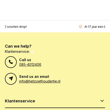
200 soorten drop!
Al 17 jaar een beg
Can we help?
Klantenservice:
Call us
085-4012406
Send us an email
info@hetzoethoudertje.nl
Klantenservice